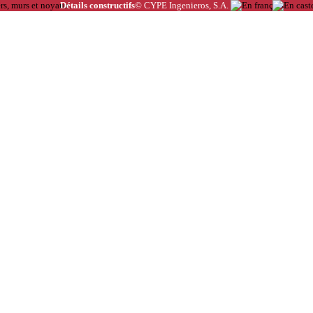
Détails constructifs
© CYPE Ingenieros, S.A.