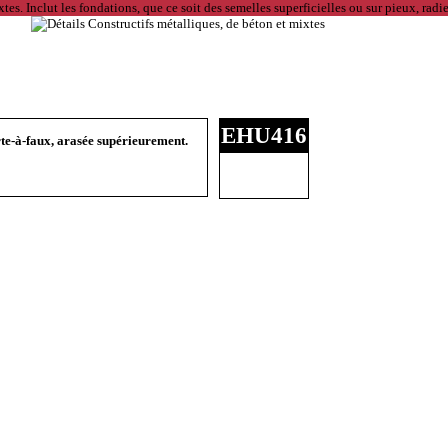
EHU416
rte-à-faux, arasée supérieurement.