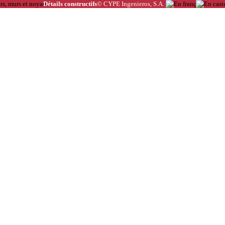
Détails constructifs
© CYPE Ingenieros, S.A.