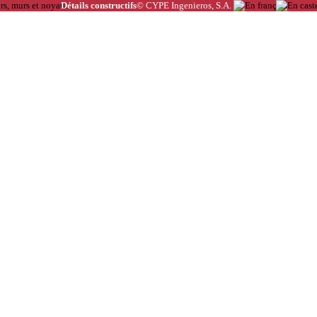
Détails constructifs
© CYPE Ingenieros, S.A.