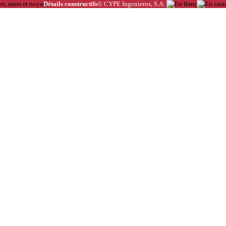
Détails constructifs
© CYPE Ingenieros, S.A.